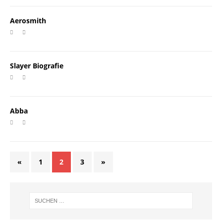
Aerosmith
Slayer Biografie
Abba
«
1
2
3
»