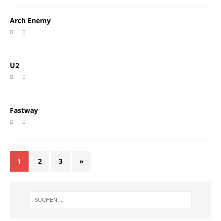
Arch Enemy
U2
Fastway
1
2
3
»