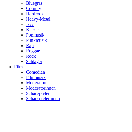
Bluegras
Country
Hardrock
Heavy-Metal
Jazz
Klassik
Popmusik
Punkmusik
Rap
Reggae
Rock
Schlager
Film
Comedian
Filmmusik
Moderatoren
Moderatorinnen
Schauspieler
Schauspielerinnen