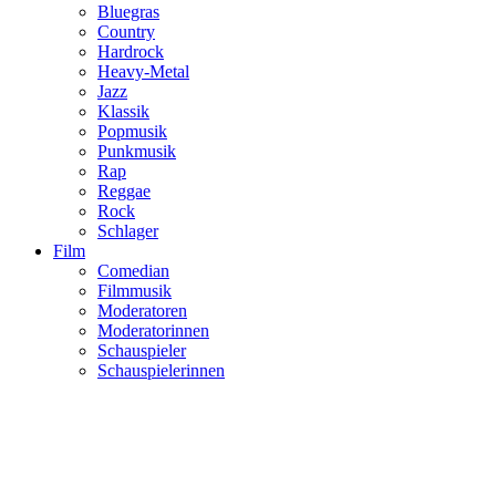
Bluegras
Country
Hardrock
Heavy-Metal
Jazz
Klassik
Popmusik
Punkmusik
Rap
Reggae
Rock
Schlager
Film
Comedian
Filmmusik
Moderatoren
Moderatorinnen
Schauspieler
Schauspielerinnen