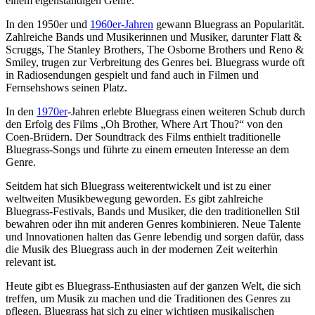
einem eigenständigen Genre.
In den 1950er und
1960er-Jahren
gewann Bluegrass an Popularität.
Zahlreiche Bands und Musikerinnen und Musiker, darunter Flatt &
Scruggs, The Stanley Brothers, The Osborne Brothers und Reno &
Smiley, trugen zur Verbreitung des Genres bei. Bluegrass wurde oft
in Radiosendungen gespielt und fand auch in Filmen und
Fernsehshows seinen Platz.
In den
1970er
-Jahren erlebte Bluegrass einen weiteren Schub durch
den Erfolg des Films „Oh Brother, Where Art Thou?“ von den
Coen-Brüdern. Der Soundtrack des Films enthielt traditionelle
Bluegrass-Songs und führte zu einem erneuten Interesse an dem
Genre.
Seitdem hat sich Bluegrass weiterentwickelt und ist zu einer
weltweiten Musikbewegung geworden. Es gibt zahlreiche
Bluegrass-Festivals, Bands und Musiker, die den traditionellen Stil
bewahren oder ihn mit anderen Genres kombinieren. Neue Talente
und Innovationen halten das Genre lebendig und sorgen dafür, dass
die Musik des Bluegrass auch in der modernen Zeit weiterhin
relevant ist.
Heute gibt es Bluegrass-Enthusiasten auf der ganzen Welt, die sich
treffen, um Musik zu machen und die Traditionen des Genres zu
pflegen. Bluegrass hat sich zu einer wichtigen musikalischen