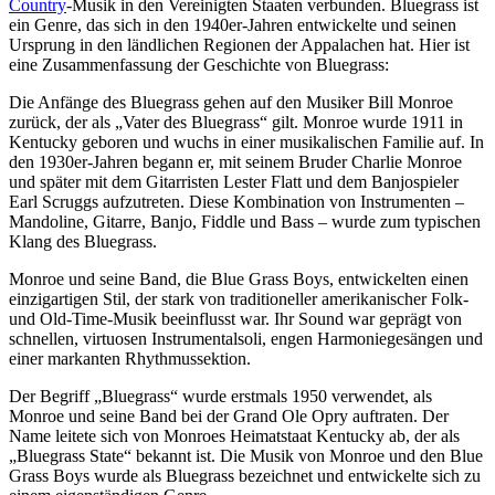
Country
-Musik in den Vereinigten Staaten verbunden. Bluegrass ist
ein Genre, das sich in den 1940er-Jahren entwickelte und seinen
Ursprung in den ländlichen Regionen der Appalachen hat. Hier ist
eine Zusammenfassung der Geschichte von Bluegrass:
Die Anfänge des Bluegrass gehen auf den Musiker Bill Monroe
zurück, der als „Vater des Bluegrass“ gilt. Monroe wurde 1911 in
Kentucky geboren und wuchs in einer musikalischen Familie auf. In
den 1930er-Jahren begann er, mit seinem Bruder Charlie Monroe
und später mit dem Gitarristen Lester Flatt und dem Banjospieler
Earl Scruggs aufzutreten. Diese Kombination von Instrumenten –
Mandoline, Gitarre, Banjo, Fiddle und Bass – wurde zum typischen
Klang des Bluegrass.
Monroe und seine Band, die Blue Grass Boys, entwickelten einen
einzigartigen Stil, der stark von traditioneller amerikanischer Folk-
und Old-Time-Musik beeinflusst war. Ihr Sound war geprägt von
schnellen, virtuosen Instrumentalsoli, engen Harmoniegesängen und
einer markanten Rhythmussektion.
Der Begriff „Bluegrass“ wurde erstmals 1950 verwendet, als
Monroe und seine Band bei der Grand Ole Opry auftraten. Der
Name leitete sich von Monroes Heimatstaat Kentucky ab, der als
„Bluegrass State“ bekannt ist. Die Musik von Monroe und den Blue
Grass Boys wurde als Bluegrass bezeichnet und entwickelte sich zu