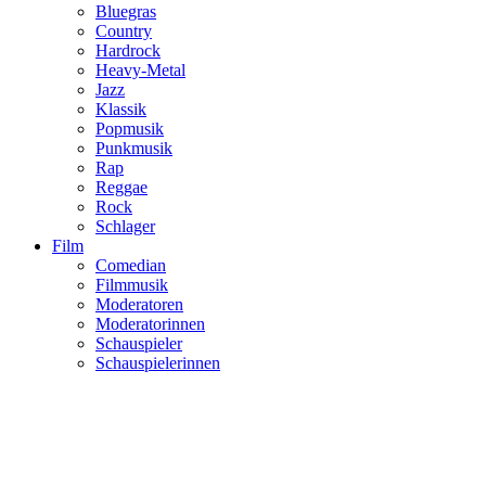
Bluegras
Country
Hardrock
Heavy-Metal
Jazz
Klassik
Popmusik
Punkmusik
Rap
Reggae
Rock
Schlager
Film
Comedian
Filmmusik
Moderatoren
Moderatorinnen
Schauspieler
Schauspielerinnen