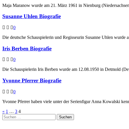
Maja Maranow wurde am 21. März 1961 in Nienburg (Niedersachsen)
Susanne Uhlen Biografie
0
Die deutsche Schauspielerin und Regisseurin Susanne Uhlen wurde am
Iris Berben Biografie
0
Die Schauspielerin Iris Berben wurde am 12.08.1950 in Detmold (Deu
Yvonne Pferrer Biografie
0
Yvonne Pferrer haben viele unter der Serienfigur Anna Kowalski kenn
Seitennummerierung
«
1
…
3
4
Suchen
der
nach:
Beiträge