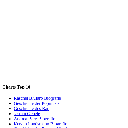
Charts Top 10
Raschel Blufarb Biografie
Geschichte der Popmusik
Geschichte des Rap
Jasmin Gebele
Andrea Berg Biografie
Kerstin Landsmann Biografie