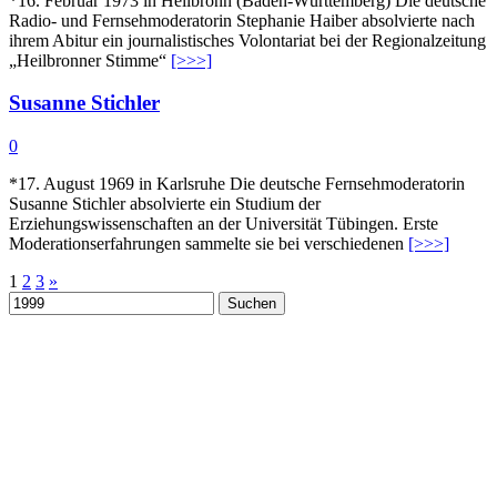
*16. Februar 1973 in Heilbronn (Baden-Württemberg) Die deutsche
Radio- und Fernsehmoderatorin Stephanie Haiber absolvierte nach
ihrem Abitur ein journalistisches Volontariat bei der Regionalzeitung
„Heilbronner Stimme“
[>>>]
Susanne Stichler
0
*17. August 1969 in Karlsruhe Die deutsche Fernsehmoderatorin
Susanne Stichler absolvierte ein Studium der
Erziehungswissenschaften an der Universität Tübingen. Erste
Moderationserfahrungen sammelte sie bei verschiedenen
[>>>]
Seitennummerierung
1
2
3
»
Suchen
der
nach:
Beiträge