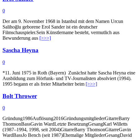
0
Der am 9. November 1968 in Istanbul mit dem Namen Urcun
Salihoğlu geborene Erol Sander ist ein deutscher
Filmschauspieler.Sein Künstlername besteht, vermutlich aus
Bewunderung aus
[>>>]
Sascha Heyna
0
*11. Juni 1975 in Roth (Bayern) Zunächst hatte Sascha Heyna eine
Ausbildung zum Hörfunk- und TV-Journalisten absolviert (1994).
1995 begann er als freier Mitarbeiter beim
[>>>]
Bolt Thrower
0
Gründung1986Auflösung2016GründungsmitgliederGitarreBarry
ThomsonBassGavin WardLetzte BesetzungGesangKarl Willetts
(1987–1994, 1998, seit 2004)GitarreBarry ThomsonGitarreGavin
WardBassJo Bench (seit 1987)Ehemalige MitgliederGesangDavid