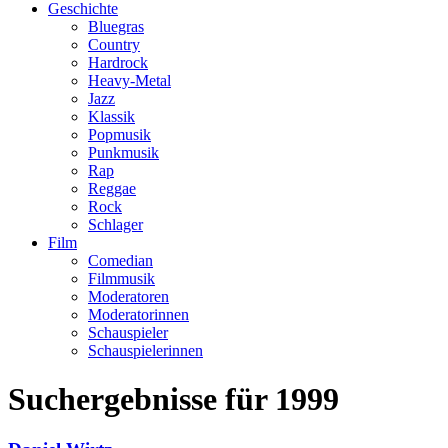
Geschichte
Bluegras
Country
Hardrock
Heavy-Metal
Jazz
Klassik
Popmusik
Punkmusik
Rap
Reggae
Rock
Schlager
Film
Comedian
Filmmusik
Moderatoren
Moderatorinnen
Schauspieler
Schauspielerinnen
Suchergebnisse für
1999