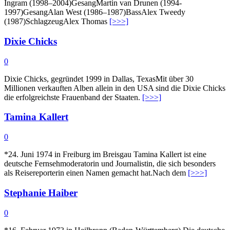
Ingram (1998–2004)GesangMartin van Drunen (1994-
1997)GesangAlan West (1986–1987)BassAlex Tweedy
(1987)SchlagzeugAlex Thomas
[>>>]
Dixie Chicks
0
Dixie Chicks, gegründet 1999 in Dallas, TexasMit über 30
Millionen verkauften Alben allein in den USA sind die Dixie Chicks
die erfolgreichste Frauenband der Staaten.
[>>>]
Tamina Kallert
0
*24. Juni 1974 in Freiburg im Breisgau Tamina Kallert ist eine
deutsche Fernsehmoderatorin und Journalistin, die sich besonders
als Reisereporterin einen Namen gemacht hat.Nach dem
[>>>]
Stephanie Haiber
0