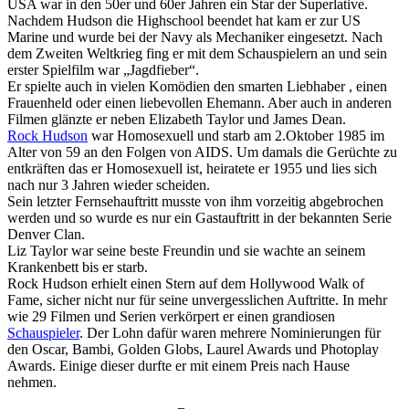
USA war in den 50er und 60er Jahren ein Star der Superlative.
Nachdem Hudson die Highschool beendet hat kam er zur US
Marine und wurde bei der Navy als Mechaniker eingesetzt. Nach
dem Zweiten Weltkrieg fing er mit dem Schauspielern an und sein
erster Spielfilm war „Jagdfieber“.
Er spielte auch in vielen Komödien den smarten Liebhaber , einen
Frauenheld oder einen liebevollen Ehemann. Aber auch in anderen
Filmen glänzte er neben Elizabeth Taylor und James Dean.
Rock Hudson
war Homosexuell und starb am 2.Oktober 1985 im
Alter von 59 an den Folgen von AIDS. Um damals die Gerüchte zu
entkräften das er Homosexuell ist, heiratete er 1955 und lies sich
nach nur 3 Jahren wieder scheiden.
Sein letzter Fernsehauftritt musste von ihm vorzeitig abgebrochen
werden und so wurde es nur ein Gastauftritt in der bekannten Serie
Denver Clan.
Liz Taylor war seine beste Freundin und sie wachte an seinem
Krankenbett bis er starb.
Rock Hudson erhielt einen Stern auf dem Hollywood Walk of
Fame, sicher nicht nur für seine unvergesslichen Auftritte. In mehr
wie 29 Filmen und Serien verkörpert er einen grandiosen
Schauspieler
. Der Lohn dafür waren mehrere Nominierungen für
den Oscar, Bambi, Golden Globs, Laurel Awards und Photoplay
Awards. Einige dieser durfte er mit einem Preis nach Hause
nehmen.