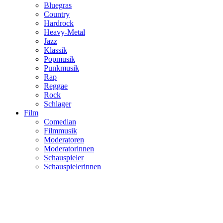
Bluegras
Country
Hardrock
Heavy-Metal
Jazz
Klassik
Popmusik
Punkmusik
Rap
Reggae
Rock
Schlager
Film
Comedian
Filmmusik
Moderatoren
Moderatorinnen
Schauspieler
Schauspielerinnen