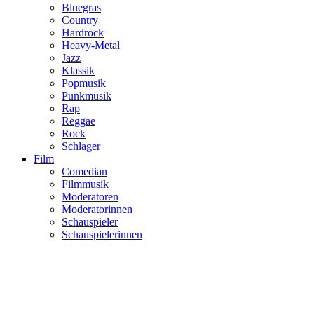
Bluegras
Country
Hardrock
Heavy-Metal
Jazz
Klassik
Popmusik
Punkmusik
Rap
Reggae
Rock
Schlager
Film
Comedian
Filmmusik
Moderatoren
Moderatorinnen
Schauspieler
Schauspielerinnen