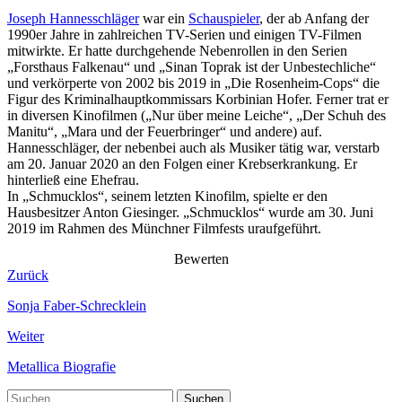
Joseph Hannesschläger
war ein
Schauspieler
, der ab Anfang der
1990er Jahre in zahlreichen TV-Serien und einigen TV-Filmen
mitwirkte. Er hatte durchgehende Nebenrollen in den Serien
„Forsthaus Falkenau“ und „Sinan Toprak ist der Unbestechliche“
und verkörperte von 2002 bis 2019 in „Die Rosenheim-Cops“ die
Figur des Kriminalhauptkommissars Korbinian Hofer. Ferner trat er
in diversen Kinofilmen („Nur über meine Leiche“, „Der Schuh des
Manitu“, „Mara und der Feuerbringer“ und andere) auf.
Hannesschläger, der nebenbei auch als Musiker tätig war, verstarb
am 20. Januar 2020 an den Folgen einer Krebserkrankung. Er
hinterließ eine Ehefrau.
In „Schmucklos“, seinem letzten Kinofilm, spielte er den
Hausbesitzer Anton Giesinger. „Schmucklos“ wurde am 30. Juni
2019 im Rahmen des Münchner Filmfests uraufgeführt.
Bewerten
Zurück
Sonja Faber-Schrecklein
Weiter
Metallica Biografie
Suchen