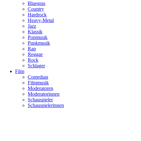
Bluegras
Country
Hardrock
Heavy-Metal
Jazz
Klassik
Popmusik
Punkmusik
Rap
Reggae
Rock
Schlager
Film
Comedian
Filmmusik
Moderatoren
Moderatorinnen
Schauspieler
Schauspielerinnen