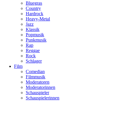
Bluegras
Country
Hardrock
Heavy-Metal
Jazz
Klassik
Popmusik
Punkmusik
Rap
Reggae
Rock
Schlager
Film
Comedian
Filmmusik
Moderatoren
Moderatorinnen
Schauspieler
Schauspielerinnen