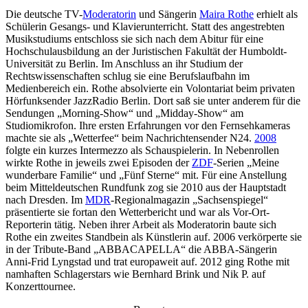
Die deutsche TV-
Moderatorin
und Sängerin
Maira Rothe
erhielt als
Schülerin Gesangs- und Klavierunterricht. Statt des angestrebten
Musikstudiums entschloss sie sich nach dem Abitur für eine
Hochschulausbildung an der Juristischen Fakultät der Humboldt-
Universität zu Berlin. Im Anschluss an ihr Studium der
Rechtswissenschaften schlug sie eine Berufslaufbahn im
Medienbereich ein. Rothe absolvierte ein Volontariat beim privaten
Hörfunksender JazzRadio Berlin. Dort saß sie unter anderem für die
Sendungen „Morning-Show“ und „Midday-Show“ am
Studiomikrofon. Ihre ersten Erfahrungen vor den Fernsehkameras
machte sie als „Wetterfee“ beim Nachrichtensender N24.
2008
folgte ein kurzes Intermezzo als Schauspielerin. In Nebenrollen
wirkte Rothe in jeweils zwei Episoden der
ZDF
-Serien „Meine
wunderbare Familie“ und „Fünf Sterne“ mit. Für eine Anstellung
beim Mitteldeutschen Rundfunk zog sie 2010 aus der Hauptstadt
nach Dresden. Im
MDR
-Regionalmagazin „Sachsenspiegel“
präsentierte sie fortan den Wetterbericht und war als Vor-Ort-
Reporterin tätig. Neben ihrer Arbeit als Moderatorin baute sich
Rothe ein zweites Standbein als Künstlerin auf. 2006 verkörperte sie
in der Tribute-Band „ABBACAPELLA“ die ABBA-Sängerin
Anni-Frid Lyngstad und trat europaweit auf. 2012 ging Rothe mit
namhaften Schlagerstars wie Bernhard Brink und Nik P. auf
Konzerttournee.