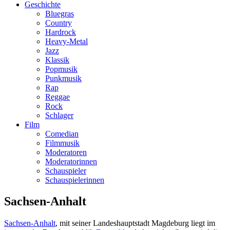
Geschichte
Bluegras
Country
Hardrock
Heavy-Metal
Jazz
Klassik
Popmusik
Punkmusik
Rap
Reggae
Rock
Schlager
Film
Comedian
Filmmusik
Moderatoren
Moderatorinnen
Schauspieler
Schauspielerinnen
Sachsen-Anhalt
Sachsen-Anhalt
, mit seiner Landeshauptstadt Magdeburg liegt im