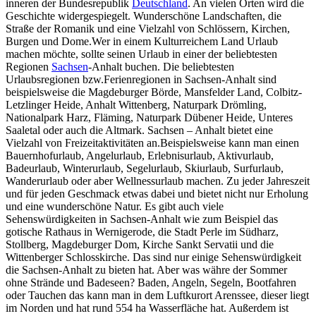
inneren der Bundesrepublik
Deutschland
. An vielen Orten wird die
Geschichte widergespiegelt. Wunderschöne Landschaften, die
Straße der Romanik und eine Vielzahl von Schlössern, Kirchen,
Burgen und Dome.Wer in einem Kulturreichem Land Urlaub
machen möchte, sollte seinen Urlaub in einer der beliebtesten
Regionen
Sachsen
-Anhalt buchen. Die beliebtesten
Urlaubsregionen bzw.Ferienregionen in Sachsen-Anhalt sind
beispielsweise die Magdeburger Börde, Mansfelder Land, Colbitz-
Letzlinger Heide, Anhalt Wittenberg, Naturpark Drömling,
Nationalpark Harz, Fläming, Naturpark Dübener Heide, Unteres
Saaletal oder auch die Altmark. Sachsen – Anhalt bietet eine
Vielzahl von Freizeitaktivitäten an.Beispielsweise kann man einen
Bauernhofurlaub, Angelurlaub, Erlebnisurlaub, Aktivurlaub,
Badeurlaub, Winterurlaub, Segelurlaub, Skiurlaub, Surfurlaub,
Wanderurlaub oder aber Wellnessurlaub machen. Zu jeder Jahreszeit
und für jeden Geschmack etwas dabei und bietet nicht nur Erholung
und eine wunderschöne Natur. Es gibt auch viele
Sehenswürdigkeiten in Sachsen-Anhalt wie zum Beispiel das
gotische Rathaus in Wernigerode, die Stadt Perle im Südharz,
Stollberg, Magdeburger Dom, Kirche Sankt Servatii und die
Wittenberger Schlosskirche. Das sind nur einige Sehenswürdigkeit
die Sachsen-Anhalt zu bieten hat. Aber was währe der Sommer
ohne Strände und Badeseen? Baden, Angeln, Segeln, Bootfahren
oder Tauchen das kann man in dem Luftkurort Arenssee, dieser liegt
im Norden und hat rund 554 ha Wasserfläche hat. Außerdem ist