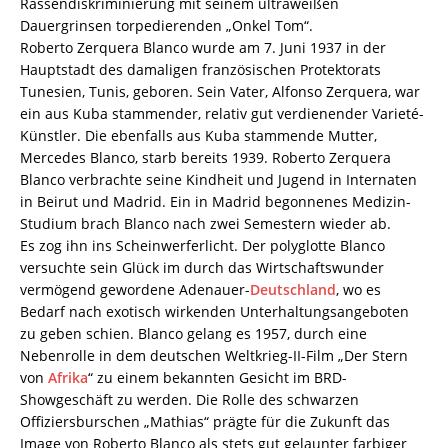
Rassendiskriminierung mit seinem ultraweißen
Dauergrinsen torpedierenden „Onkel Tom“.
Roberto Zerquera Blanco wurde am 7. Juni 1937 in der
Hauptstadt des damaligen französischen Protektorats
Tunesien, Tunis, geboren. Sein Vater, Alfonso Zerquera, war
ein aus Kuba stammender, relativ gut verdienender Varieté-
Künstler. Die ebenfalls aus Kuba stammende Mutter,
Mercedes Blanco, starb bereits 1939. Roberto Zerquera
Blanco verbrachte seine Kindheit und Jugend in Internaten
in Beirut und Madrid. Ein in Madrid begonnenes Medizin-
Studium brach Blanco nach zwei Semestern wieder ab.
Es zog ihn ins Scheinwerferlicht. Der polyglotte Blanco
versuchte sein Glück im durch das Wirtschaftswunder
vermögend gewordene Adenauer-
Deutschland
, wo es
Bedarf nach exotisch wirkenden Unterhaltungsangeboten
zu geben schien. Blanco gelang es 1957, durch eine
Nebenrolle in dem deutschen Weltkrieg-II-Film „Der Stern
von
Afrika
“ zu einem bekannten Gesicht im BRD-
Showgeschäft zu werden. Die Rolle des schwarzen
Offiziersburschen „Mathias“ prägte für die Zukunft das
Image von Roberto Blanco als stets gut gelaunter farbiger