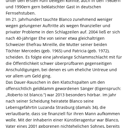
unter den ersten Fünf belegen konnte, auch in den 1980ern
und 1990ern gern beklatschter Gast in deutschen
Fernsehstuben.
Im 21. Jahrhundert tauchte Blanco zunehmend weniger
wegen gelungener Auftritte als wegen finanzieller und
privater Probleme in den Schlagzeilen auf. 2004 ließ er sich
nach 40-jähriger Ehe von seiner etwa gleichaltrigen
Schweizer Ehefrau Mireille, die Mutter seiner beiden
Töchter Mercedes (geb. 1965) und Patricia (geb. 1972),
scheiden. Es folgte eine jahrelange Schlammschlacht mit für
die Öffentlichkeit schwer überprüfbaren gegenseitigen
Anschuldigungen, bei denen es um eheliche Untreue und
vor allem um Geld ging.
Das Dauer-Rauschen in den Klatschspalten um den
offensichtlich geldklamm gewordenen Sänger (Eigenspruch:
„Roberto ist blanco.“) war 2013 besonders hörbar. Im Jahr
nach seiner Scheidung heiratete Blanco seine
Lebensgefährtin Luzanda Strasburg (damals 34), die
verlautbarte, dass sie finanziell für ihren Mann aufkommen
wolle. Mit der Inhaberin einer Künstleragentur war Blanco,
Vater eines 2001 geborenen nichtehelichen Sohnes, bereits