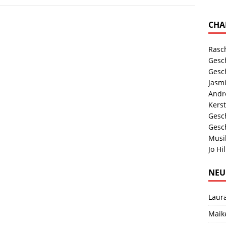
CHA
Rasch
Gesc
Gesc
Jasm
Andre
Kers
Gesc
Gesc
Musik
Jo Hil
NEU
Laur
Maik