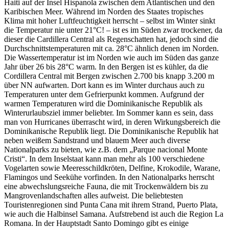
Haiti auf der Insel Hispanola zwischen dem Atlantischen und den
Karibischen Meer. Während im Norden des Staates tropisches
Klima mit hoher Luftfeuchtigkeit herrscht – selbst im Winter sinkt
die Temperatur nie unter 21°C! – ist es im Süden zwar trockener, da
dieser die Cardillera Central als Regenschatten hat, jedoch sind die
Durchschnittstemperaturen mit ca. 28°C ähnlich denen im Norden.
Die Wassertemperatur ist im Norden wie auch im Süden das ganze
Jahr über 26 bis 28°C warm. In den Bergen ist es kühler, da die
Cordillera Central mit Bergen zwischen 2.700 bis knapp 3.200 m
über NN aufwarten. Dort kann es im Winter durchaus auch zu
Temperaturen unter dem Gefrierpunkt kommen. Aufgrund der
warmen Temperaturen wird die Dominikanische Republik als
Winterurlaubsziel immer beliebter. Im Sommer kann es sein, dass
man von Hurricanes überrascht wird, in deren Wirkungsbereich die
Dominikanische Republik liegt. Die Dominikanische Republik hat
neben weißem Sandstrand und blauem Meer auch diverse
Nationalparks zu bieten, wie z.B. dem „Parque nacional Monte
Cristi“. In dem Inselstaat kann man mehr als 100 verschiedene
Vogelarten sowie Meeresschildkröten, Delfine, Krokodile, Warane,
Flamingos und Seekühe vorfinden. In den Nationalparks herrscht
eine abwechslungsreiche Fauna, die mit Trockenwäldern bis zu
Mangrovenlandschaften alles aufweist. Die beliebtesten
Touristenregionen sind Punta Cana mit ihrem Strand, Puerto Plata,
wie auch die Halbinsel Samana. Aufstrebend ist auch die Region La
Romana. In der Hauptstadt Santo Domingo gibt es einige