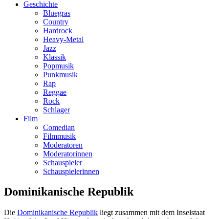
Geschichte
Bluegras
Country
Hardrock
Heavy-Metal
Jazz
Klassik
Popmusik
Punkmusik
Rap
Reggae
Rock
Schlager
Film
Comedian
Filmmusik
Moderatoren
Moderatorinnen
Schauspieler
Schauspielerinnen
Dominikanische Republik
Die
Dominikanische Republik
liegt zusammen mit dem Inselstaat